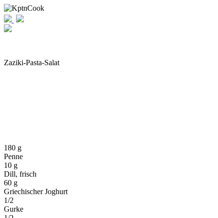
Zaziki-Pasta-Salat
180 g
Penne
10 g
Dill, frisch
60 g
Griechischer Joghurt
1/2
Gurke
1/2