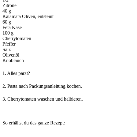
Zitrone
40 g
Kalamata Oliven, entsteint
60 g
Feta Käse
100 g
Cherrytomaten
Pfeffer
Salz
Olivenöl
Knoblauch
1.
Alles parat?
2.
Pasta nach Packungsanleitung kochen.
3.
Cherrytomaten waschen und halbieren.
So erhältst du das ganze Rezept: